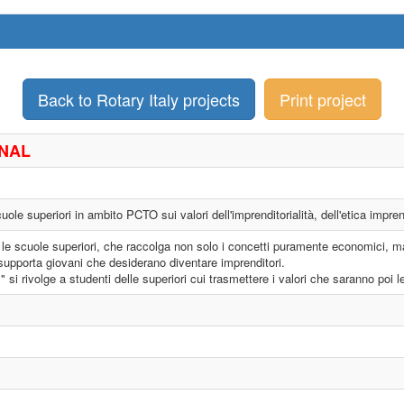
Back to Rotary Italy projects
Print project
ONAL
ole superiori in ambito PCTO sui valori dell'imprenditorialità, dell'etica impren
 le scuole superiori, che raccolga non solo i concetti puramente economici, ma a
o supporta giovani che desiderano diventare imprenditori.
l" si rivolge a studenti delle superiori cui trasmettere i valori che saranno poi 