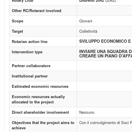
Rotary Club
Distretto 2042
(2042)
Other RC/Rotaract involved
Scope
Giovani
Target
Collettività
SVILUPPO ECONOMICO E
Rotarian action line
INVIARE UNA SQUADRA D
Intervention type
CREARE UN PIANO D'AFF
Partner collaborators
Institutional partner
Estimated economic resources
Economic resources actually
allocated to the project
Direct shareholder involvement
Nessuno
Objectives that the project aims to
Con il coinvolgimento di Soci Ro
achieve